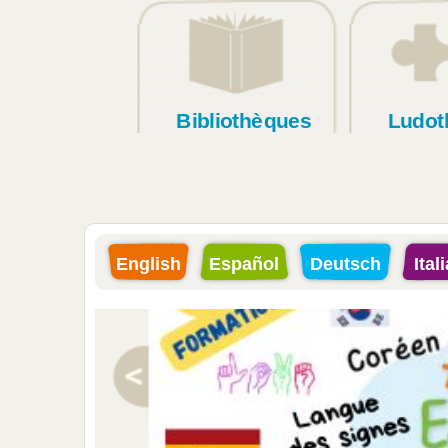
Bibliothèques
Ludot
English
Español
Deutsch
Ital