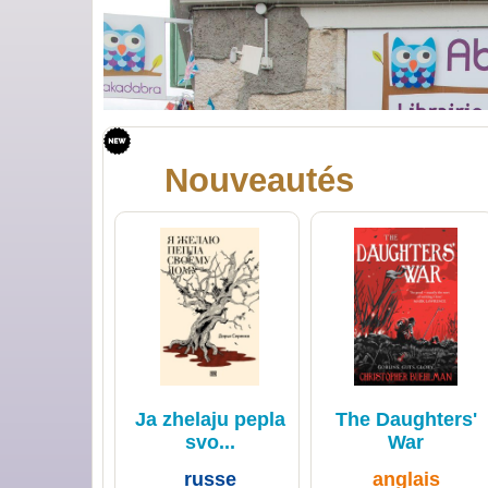
📍 Adresse de la librairie :
59 Rue Sermorens 38500 Voiron, F
Nouveautés
Ja zhelaju pepla
The Daughters'
svo...
War
russe
anglais