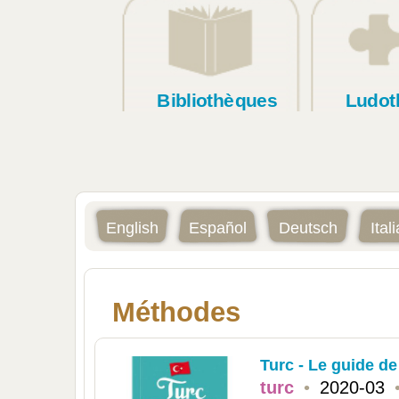
Bibliothèques
Ludot
English
Español
Deutsch
Ital
Méthodes
Turc - Le guide de
turc
•
2020-03