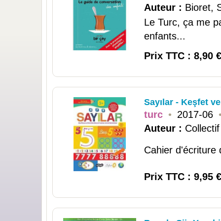
Auteur :
Bioret, 
Le Turc, ça me pa
enfants...
Prix TTC : 8,90 
Sayılar - Keşfet v
turc
•
2017-06
Auteur :
Collectif
Cahier d'écriture
Prix TTC : 9,95 