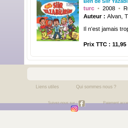
Ben de Siir Yazabi
turc
•
2008
•
R
Auteur :
Alvan, 
Il n'est jamais tro
Prix TTC : 11,95
Liens utiles
Qui sommes nous ?
Suivez-nous sur :
Paiement acce