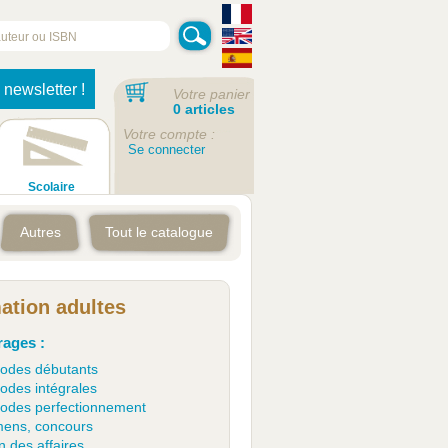
 newsletter !
Votre panier
0 articles
Votre compte :
Se connecter
Scolaire
Autres
Tout le catalogue
ation adultes
ages :
odes débutants
odes intégrales
odes perfectionnement
ens, concours
en des affaires