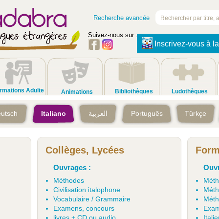
Recherche avancée
Suivez-nous sur :
Inscrivez-vous à la
rmations Adulte
Bibliothèques
Ludothèques
Animations
utsch
Italiano
العربية
Português
Türkçe
Collèges, Lycées
Form
Ouvrages :
Ouvr
Méthodes
Méth
Civilisation italophone
Méth
Vocabulaire / Grammaire
Méth
Examens, concours
Exam
livres + CD ou audio
Itali