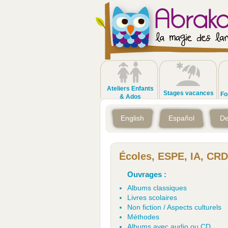
Ateliers Enfants
Stages vacances
Fo
& Ados
English
Español
De
Écoles, ESPE, IA, CRD
Ouvrages :
Albums classiques
Livres scolaires
Non fiction / Aspects culturels
Méthodes
Albums avec audio ou CD