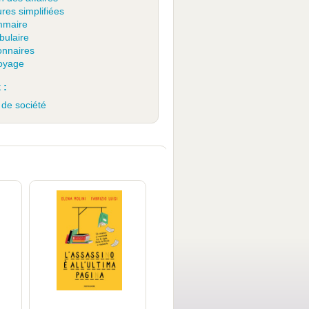
res simplifiées
maire
bulaire
onnaires
oyage
 :
 de société