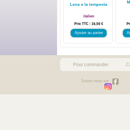
M
Lena e la tempesta
italien
Prix TTC : 16,50 €
Pr
Ajouter au panier
A
Pour commander
C
Suivez-nous sur :