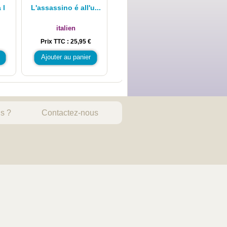
 l
L'assassino é all'u...
italien
Prix TTC : 25,95 €
Ajouter au panier
s ?
Contactez-nous