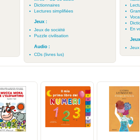
Dictionnaires
Lectu
)
Lectures simplifiées
Gram
Voca
Jeux :
Dicti
En v
Jeux de société
Puzzle civilisation
Jeux
Audio :
Jeux
CDs (livres lus)