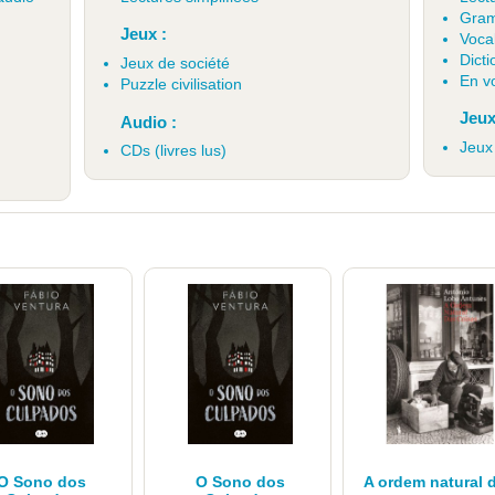
Gram
Jeux :
)
Voca
Dicti
Jeux de société
En v
Puzzle civilisation
Jeux
Audio :
Jeux
CDs (livres lus)
O Sono dos
O Sono dos
A ordem natural 