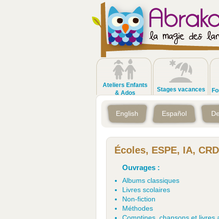
Ateliers Enfants
Stages vacances
Fo
& Ados
English
Español
De
Écoles, ESPE, IA, CRD
Ouvrages :
Albums classiques
Livres scolaires
Non-fiction
Méthodes
Comptines, chansons et livres 