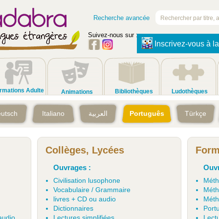
Recherche avancée
Suivez-nous sur :
Inscrivez-vous à la
rmations Adulte
Bibliothèques
Ludothèques
Animations
utsch
Italiano
العربية
Português
Türkçe
Collèges, Lycées
Form
Ouvrages :
Ouvr
Civilisation lusophone
Méth
Vocabulaire / Grammaire
Méth
livres + CD ou audio
Méth
Dictionnaires
Portu
audio
Lectures simplifiées
Lectu