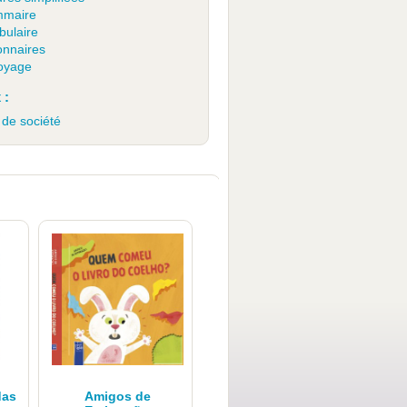
maire
bulaire
onnaires
oyage
 :
 de société
das
Amigos de