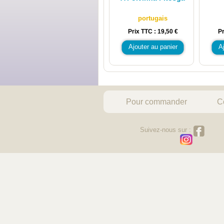
portugais
Prix TTC : 19,50 €
Pr
Ajouter au panier
A
Pour commander
C
Suivez-nous sur :