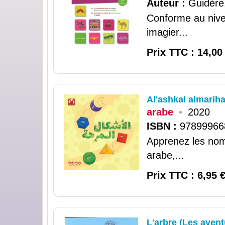
Auteur :
Guidère
Conforme au nive
imagier...
Prix TTC : 14,00
Al'ashkal almarih
arabe
•
2020
ISBN :
97899966
Apprenez les nom
arabe,...
Prix TTC : 6,95 
L'arbre (Les aven