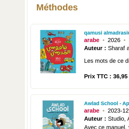
Méthodes
qamusi almadrasi
arabe
•
2026
•
Auteur :
Sharaf a
Les mots de ce di
Prix TTC : 36,95
Awlad School - Ap
arabe
•
2023-12
Auteur :
Studio,
Avec ce manuel, 